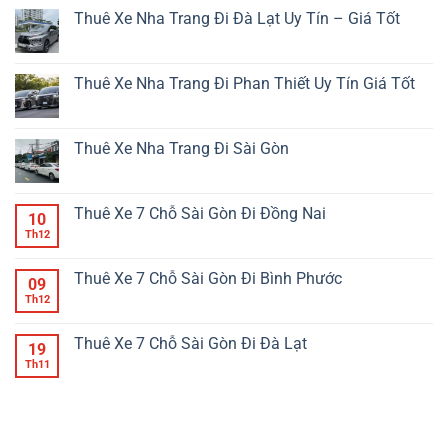
bình
Nha
Thiết
luận
Thuê Xe Nha Trang Đi Đà Lạt Uy Tín – Giá Tốt
Trang
Đi
ở
–
Sài
Thuê
Không
Giải
Gòn
Xe
có
Pháp
Uy
Phan
bình
Di
Tín
Thiết
luận
Thuê Xe Nha Trang Đi Phan Thiết Uy Tín Giá Tốt
Chuyển
–
Đi
ở
Tiện
Giá
Đà
Thuê
Không
Lợi
Rẻ
Lạt
Xe
có
An
Uy
Nha
bình
Toàn
Tín
Trang
luận
Thuê Xe Nha Trang Đi Sài Gòn
Giá
–
Đi
ở
Tốt
Giá
Đà
Thuê
Không
Tốt
Lạt
Xe
có
Uy
Nha
bình
Tín
Trang
luận
Thuê Xe 7 Chỗ Sài Gòn Đi Đồng Nai
10
–
Đi
ở
Giá
Phan
Thuê
Th12
Không
Tốt
Thiết
Xe
có
Uy
Nha
bình
Tín
Trang
luận
Thuê Xe 7 Chỗ Sài Gòn Đi Bình Phước
09
Giá
Đi
ở
Tốt
Sài
Thuê
Th12
Không
Gòn
Xe
có
7
bình
Chỗ
luận
Thuê Xe 7 Chỗ Sài Gòn Đi Đà Lạt
19
Sài
ở
Gòn
Thuê
Th11
Không
Đi
Xe
có
Đồng
7
bình
Nai
Chỗ
luận
Sài
ở
Gòn
Thuê
Đi
Xe