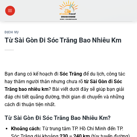
Skip
to
content
DỊCH VỤ
Từ Sài Gòn Đi Sóc Trăng Bao Nhiêu Km
Bạn đang có kế hoạch đi
Sóc Trăng
để du lịch, công tác
hay thăm người thân nhưng chưa rõ
từ Sài Gòn đi Sóc
Trăng bao nhiêu km
? Bài viết dưới đây sẽ giúp bạn giải
đáp chi tiết quãng đường, thời gian di chuyển và những
cách đi thuận tiện nhất.
Từ Sài Gòn Đi Sóc Trăng Bao Nhiêu Km?
Khoảng cách:
Từ trung tâm TP. Hồ Chí Minh đến TP.
Sóc Trăng dài khoảng
230 – 240 km
(tùy tuyến đường).