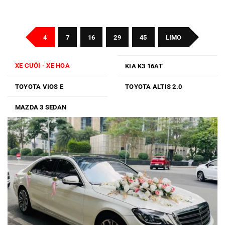
Bình
7
Phước
Chỗ
Sài
Gòn
Đi
Đà
4
7
16
29
45
LIMO
Lạt
XE CƯỚI - XE HOA
KIA K3 16AT
TOYOTA VIOS E
TOYOTA ALTIS 2.0
MAZDA 3 SEDAN