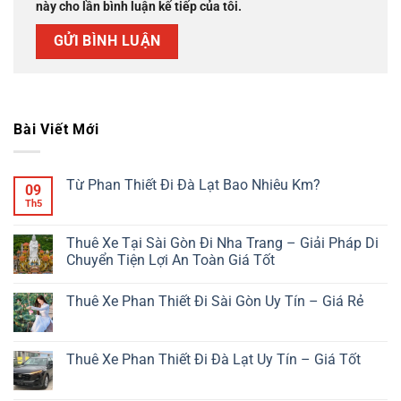
này cho lần bình luận kế tiếp của tôi.
Bài Viết Mới
Từ Phan Thiết Đi Đà Lạt Bao Nhiêu Km?
09
Th5
Không
có
bình
luận
Thuê Xe Tại Sài Gòn Đi Nha Trang – Giải Pháp Di
ở
Chuyển Tiện Lợi An Toàn Giá Tốt
Từ
Phan
Không
Thiết
có
Đi
Thuê Xe Phan Thiết Đi Sài Gòn Uy Tín – Giá Rẻ
bình
Đà
luận
Lạt
Không
ở
Bao
có
Thuê
Nhiêu
bình
Xe
Km?
luận
Thuê Xe Phan Thiết Đi Đà Lạt Uy Tín – Giá Tốt
Tại
ở
Sài
Thuê
Không
Gòn
Xe
có
Đi
Phan