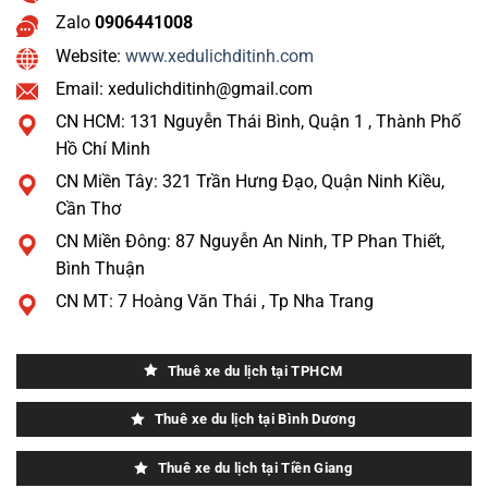
Zalo
0906441008
Website:
www.xedulichditinh.com
Email: xedulichditinh@gmail.com
CN HCM: 131 Nguyễn Thái Bình, Quận 1 , Thành Phố
Hồ Chí Minh
CN Miền Tây: 321 Trần Hưng Đạo, Quận Ninh Kiều,
Cần Thơ
CN Miền Đông: 87 Nguyễn An Ninh, TP Phan Thiết,
Bình Thuận
CN MT: 7 Hoàng Văn Thái , Tp Nha Trang
Thuê xe du lịch tại TPHCM
Thuê xe du lịch tại Bình Dương
Thuê xe du lịch tại Tiền Giang