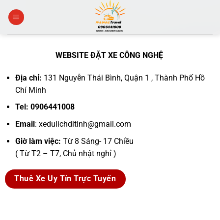
Skip
to
content
WEBSITE ĐẶT XE CÔNG NGHỆ
Địa chỉ:
131 Nguyễn Thái Bình, Quận 1 , Thành Phố Hồ
Chí Minh
Tel:
0906441008
Email
: xedulichditinh@gmail.com
Giờ làm việc:
Từ 8 Sáng- 17 Chiều
( Từ T2 – T7, Chủ nhật nghỉ )
Thuê Xe Uy Tín Trực Tuyến