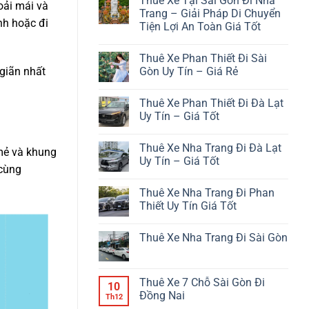
Thuê Xe Tại Sài Gòn Đi Nha
bình
oải mái và
luận
Trang – Giải Pháp Di Chuyển
ở
nh hoặc đi
Tiện Lợi An Toàn Giá Tốt
Từ
Phan
Không
Thiết
có
Đi
Thuê Xe Phan Thiết Đi Sài
bình
Đà
luận
Gòn Uy Tín – Giá Rẻ
 giãn nhất
Lạt
ở
Bao
Thuê
Không
Nhiêu
Xe
có
Km?
Thuê Xe Phan Thiết Đi Đà Lạt
Tại
bình
Sài
luận
Uy Tín – Giá Tốt
Gòn
ở
Đi
Thuê
Không
Nha
Xe
có
Thuê Xe Nha Trang Đi Đà Lạt
Trang
Phan
bình
 mẻ và khung
–
Thiết
luận
Uy Tín – Giá Tốt
Giải
Đi
ở
 cùng
Pháp
Sài
Thuê
Không
Di
Gòn
Xe
có
Thuê Xe Nha Trang Đi Phan
Chuyển
Uy
Phan
bình
Tiện
Tín
Thiết
luận
Thiết Uy Tín Giá Tốt
Lợi
–
Đi
ở
An
Giá
Đà
Thuê
Không
Toàn
Rẻ
Lạt
Xe
có
Thuê Xe Nha Trang Đi Sài Gòn
Giá
Uy
Nha
bình
Tốt
Tín
Trang
luận
Không
–
Đi
ở
có
Giá
Đà
Thuê
bình
Tốt
Lạt
Xe
luận
Thuê Xe 7 Chỗ Sài Gòn Đi
Uy
Nha
10
ở
Tín
Trang
Đồng Nai
Thuê
Th12
–
Đi
Xe