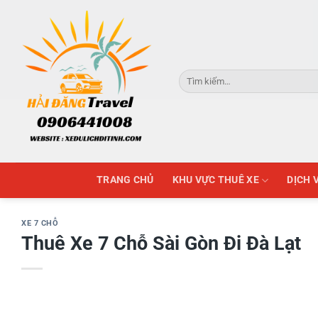
Skip
to
content
Tìm
kiếm:
TRANG CHỦ
KHU VỰC THUÊ XE
DỊCH 
XE 7 CHỖ
Thuê Xe 7 Chỗ Sài Gòn Đi Đà Lạt