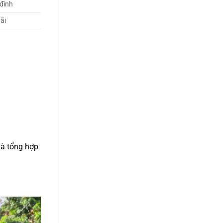
 đình
ãi
là tổng hợp