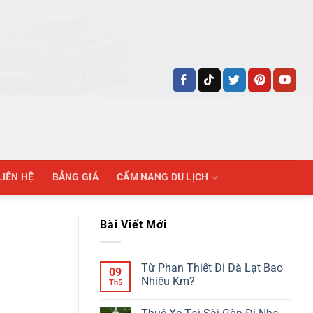
LIÊN HỆ
BẢNG GIÁ
CẨM NANG DU LỊCH
Bài Viết Mới
Từ Phan Thiết Đi Đà Lạt Bao
09
Nhiêu Km?
Th5
Không
có