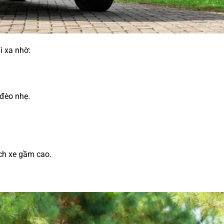
i xa nhờ:
đèo nhẹ.
ch xe gầm cao.