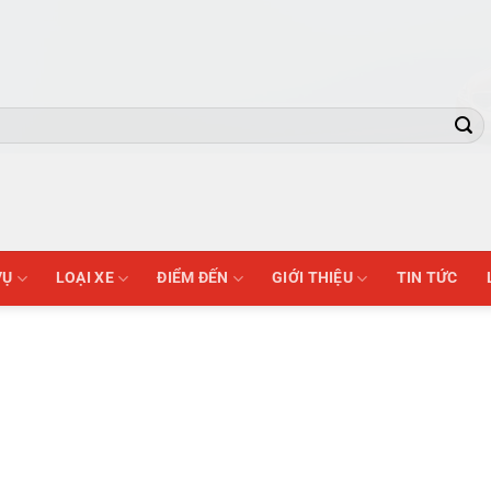
VỤ
LOẠI XE
ĐIỂM ĐẾN
GIỚI THIỆU
TIN TỨC