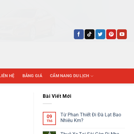
LIÊN HỆ
BẢNG GIÁ
CẨM NANG DU LỊCH
Bài Viết Mới
Từ Phan Thiết Đi Đà Lạt Bao
09
Nhiêu Km?
Th5
Không
có