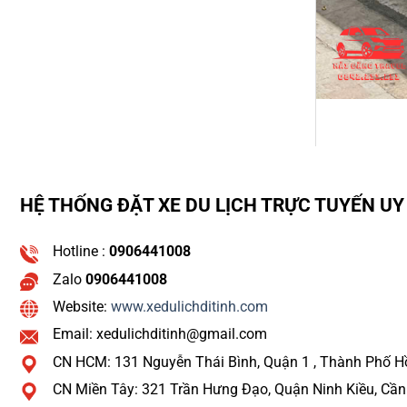
HỆ THỐNG ĐẶT XE DU LỊCH TRỰC TUYẾN UY 
Hotline :
0906441008
Zalo
0906441008
Website:
www.xedulichditinh.com
Email: xedulichditinh@gmail.com
CN HCM: 131 Nguyễn Thái Bình, Quận 1 , Thành Phố H
CN Miền Tây: 321 Trần Hưng Đạo, Quận Ninh Kiều, Cầ