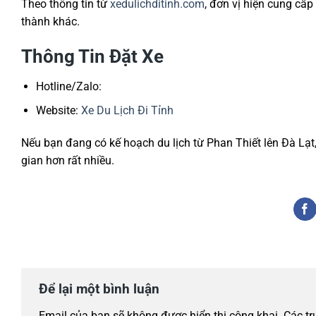
Theo thông tin từ
xedulichditinh.com
, đơn vị hiện cung cấp
thành khác.
Thông Tin Đặt Xe
Hotline/Zalo:
Website:
Xe Du Lịch Đi Tỉnh
Nếu bạn đang có kế hoạch du lịch từ
Phan Thiết
lên
Đà Lạt
gian hơn rất nhiều.
Để lại một bình luận
Email của bạn sẽ không được hiển thị công khai.
Các t