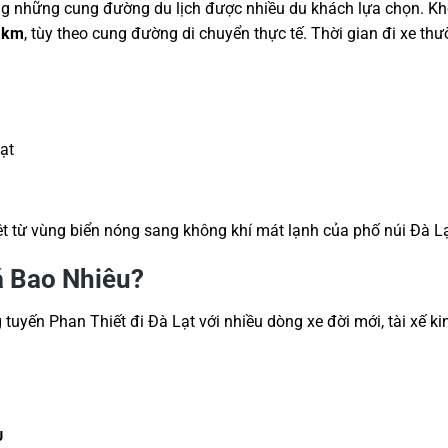
ng những cung đường du lịch được nhiều du khách lựa chọn. K
 km
, tùy theo cung đường di chuyển thực tế. Thời gian đi xe th
ạt
ệt từ vùng biển nóng sang không khí mát lạnh của phố núi Đà Lạ
á Bao Nhiêu?
 tuyến Phan Thiết đi Đà Lạt với nhiều dòng xe đời mới, tài xế k
U