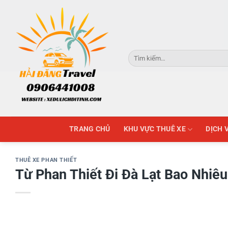
Skip
to
content
Tìm
kiếm:
TRANG CHỦ
KHU VỰC THUÊ XE
DỊCH 
THUÊ XE PHAN THIẾT
Từ Phan Thiết Đi Đà Lạt Bao Nhiê