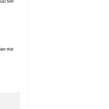
các tỉnh
kiệm thời