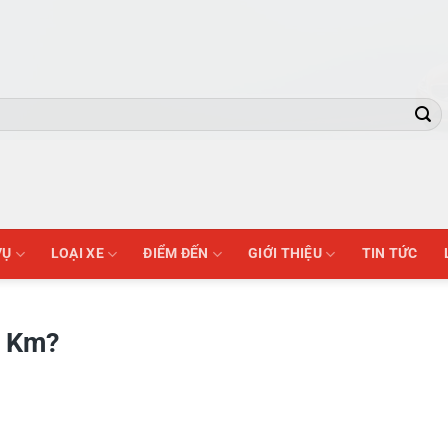
VỤ
LOẠI XE
ĐIỂM ĐẾN
GIỚI THIỆU
TIN TỨC
u Km?