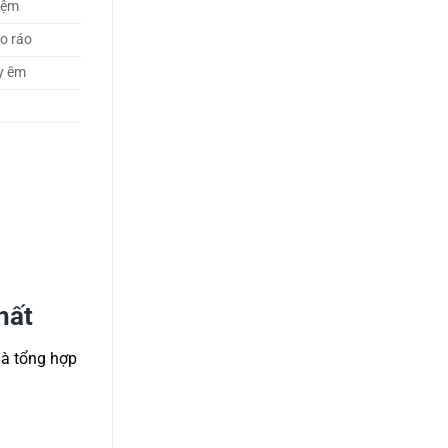
kiệm
o ráo
y êm
hất
là tổng hợp