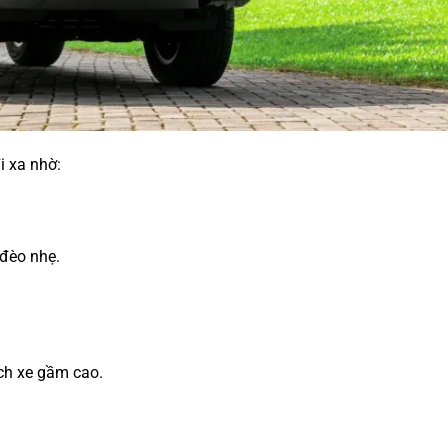
i xa nhờ:
đèo nhẹ.
ch xe gầm cao.