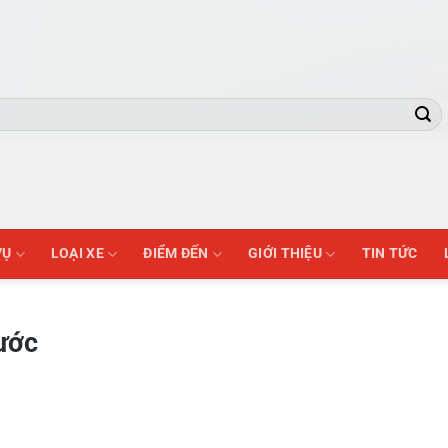
VỤ
LOẠI XE
ĐIỂM ĐẾN
GIỚI THIỆU
TIN TỨC
ước