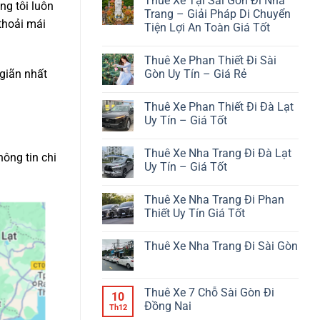
Thuê Xe Tại Sài Gòn Đi Nha
bình
ng tôi luôn
luận
Trang – Giải Pháp Di Chuyển
ở
thoải mái
Tiện Lợi An Toàn Giá Tốt
Từ
Phan
Không
Thiết
có
Đi
Thuê Xe Phan Thiết Đi Sài
bình
Đà
luận
Gòn Uy Tín – Giá Rẻ
 giãn nhất
Lạt
ở
Bao
Thuê
Không
Nhiêu
Xe
có
Km?
Thuê Xe Phan Thiết Đi Đà Lạt
Tại
bình
Sài
luận
Uy Tín – Giá Tốt
Gòn
ở
Đi
Thuê
Không
Nha
Xe
có
Thuê Xe Nha Trang Đi Đà Lạt
Trang
Phan
bình
hông tin chi
–
Thiết
luận
Uy Tín – Giá Tốt
Giải
Đi
ở
Pháp
Sài
Thuê
Không
Di
Gòn
Xe
có
Thuê Xe Nha Trang Đi Phan
Chuyển
Uy
Phan
bình
Tiện
Tín
Thiết
luận
Thiết Uy Tín Giá Tốt
Lợi
–
Đi
ở
An
Giá
Đà
Thuê
Không
Toàn
Rẻ
Lạt
Xe
có
Thuê Xe Nha Trang Đi Sài Gòn
Giá
Uy
Nha
bình
Tốt
Tín
Trang
luận
Không
–
Đi
ở
có
Giá
Đà
Thuê
bình
Tốt
Lạt
Xe
luận
Thuê Xe 7 Chỗ Sài Gòn Đi
Uy
Nha
10
ở
Tín
Trang
Đồng Nai
Thuê
Th12
–
Đi
Xe