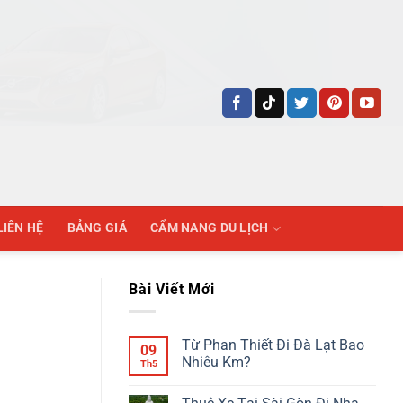
LIÊN HỆ
BẢNG GIÁ
CẨM NANG DU LỊCH
Bài Viết Mới
Từ Phan Thiết Đi Đà Lạt Bao
09
Nhiêu Km?
Th5
Không
có