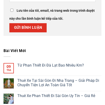
Lưu tên của tôi, email, và trang web trong trình duyệt
này cho lần bình luận kế tiếp của tôi.
Bài Viết Mới
Từ Phan Thiết Đi Đà Lạt Bao Nhiêu Km?
09
Th5
Không
có
bình
luận
Thuê Xe Tại Sài Gòn Đi Nha Trang – Giải Pháp Di
ở
Chuyển Tiện Lợi An Toàn Giá Tốt
Từ
Phan
Không
Thiết
có
Đi
Thuê Xe Phan Thiết Đi Sài Gòn Uy Tín – Giá Rẻ
bình
Đà
luận
Lạt
Không
ở
Bao
có
Thuê