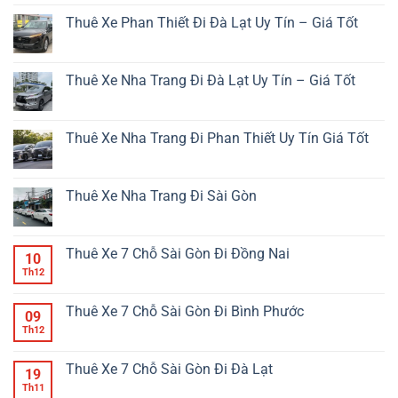
Nhiêu
bình
Xe
Km?
luận
Thuê Xe Phan Thiết Đi Đà Lạt Uy Tín – Giá Tốt
Tại
ở
Sài
Thuê
Không
Gòn
Xe
có
Đi
Phan
bình
Nha
Thiết
luận
Thuê Xe Nha Trang Đi Đà Lạt Uy Tín – Giá Tốt
Trang
Đi
ở
–
Sài
Thuê
Không
Giải
Gòn
Xe
có
Pháp
Uy
Phan
bình
Di
Tín
Thiết
luận
Thuê Xe Nha Trang Đi Phan Thiết Uy Tín Giá Tốt
Chuyển
–
Đi
ở
Tiện
Giá
Đà
Thuê
Không
Lợi
Rẻ
Lạt
Xe
có
An
Uy
Nha
bình
Toàn
Tín
Trang
luận
Thuê Xe Nha Trang Đi Sài Gòn
Giá
–
Đi
ở
Tốt
Giá
Đà
Thuê
Không
Tốt
Lạt
Xe
có
Uy
Nha
bình
Tín
Trang
luận
Thuê Xe 7 Chỗ Sài Gòn Đi Đồng Nai
10
–
Đi
ở
Giá
Phan
Thuê
Th12
Không
Tốt
Thiết
Xe
có
Uy
Nha
bình
Tín
Trang
luận
Thuê Xe 7 Chỗ Sài Gòn Đi Bình Phước
09
Giá
Đi
ở
Tốt
Sài
Thuê
Th12
Không
Gòn
Xe
có
7
bình
Chỗ
luận
Thuê Xe 7 Chỗ Sài Gòn Đi Đà Lạt
19
Sài
ở
Gòn
Thuê
Th11
Không