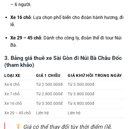
– 6 người.
Xe 16 chỗ
: Lựa chọn phổ biến cho đoàn hành hương, đi
lễ.
Xe 29 – 45 chỗ
: Dành cho công ty, đoàn thể đi tour Núi
Bà.
3. Bảng giá thuê xe Sài Gòn đi Núi Bà Châu Đốc
(tham khảo)
LOẠI XE
GIÁ 1 CHIỀU
GIÁ KHỨ HỒI TRONG NGÀY
Xe 4 chỗ
Từ 2.500.000đ
Từ 3.500.000đ
Xe 7 chỗ
Từ 2.800.000đ
Từ 3.800.000đ
Xe 16 chỗ
Từ 3.500.000đ
Từ 4.800.000đ
Xe 29 – 45 chỗ
Liên hệ
Liên hệ
Giá có thể thay đổi tùy thời điểm (lễ,