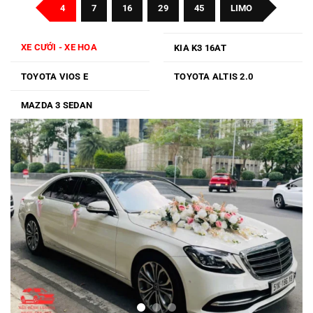
Đà
4
7
16
29
45
LIMO
Lạt
XE CƯỚI - XE HOA
KIA K3 16AT
TOYOTA VIOS E
TOYOTA ALTIS 2.0
MAZDA 3 SEDAN