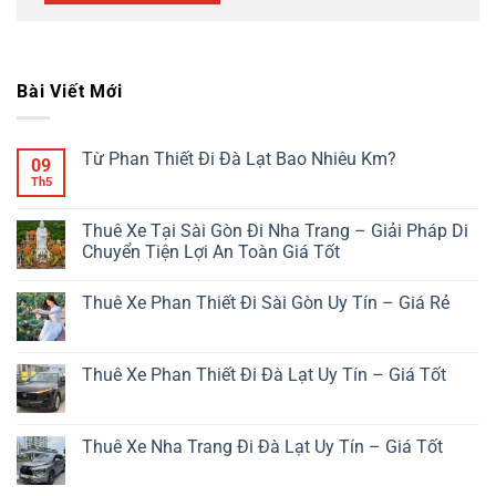
Bài Viết Mới
Từ Phan Thiết Đi Đà Lạt Bao Nhiêu Km?
09
Th5
Không
có
bình
luận
Thuê Xe Tại Sài Gòn Đi Nha Trang – Giải Pháp Di
ở
Chuyển Tiện Lợi An Toàn Giá Tốt
Từ
Phan
Không
Thiết
có
Đi
Thuê Xe Phan Thiết Đi Sài Gòn Uy Tín – Giá Rẻ
bình
Đà
luận
Lạt
Không
ở
Bao
có
Thuê
Nhiêu
bình
Xe
Km?
luận
Thuê Xe Phan Thiết Đi Đà Lạt Uy Tín – Giá Tốt
Tại
ở
Sài
Thuê
Không
Gòn
Xe
có
Đi
Phan
bình
Nha
Thiết
luận
Thuê Xe Nha Trang Đi Đà Lạt Uy Tín – Giá Tốt
Trang
Đi
ở
–
Sài
Thuê
Không
Giải
Gòn
Xe
có
Pháp