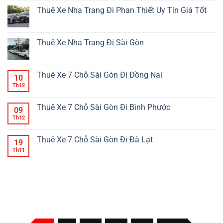
Uy
Phan
bình
Di
Tín
Thiết
luận
Thuê Xe Nha Trang Đi Phan Thiết Uy Tín Giá Tốt
Chuyển
–
Đi
ở
Tiện
Giá
Đà
Thuê
Không
Lợi
Rẻ
Lạt
Xe
có
An
Uy
Nha
bình
Toàn
Tín
Trang
luận
Thuê Xe Nha Trang Đi Sài Gòn
Giá
–
Đi
ở
Tốt
Giá
Đà
Thuê
Không
Tốt
Lạt
Xe
có
Uy
Nha
bình
Tín
Trang
luận
Thuê Xe 7 Chỗ Sài Gòn Đi Đồng Nai
10
–
Đi
ở
Giá
Phan
Thuê
Th12
Không
Tốt
Thiết
Xe
có
Uy
Nha
bình
Tín
Trang
luận
Thuê Xe 7 Chỗ Sài Gòn Đi Bình Phước
09
Giá
Đi
ở
Tốt
Sài
Thuê
Th12
Không
Gòn
Xe
có
7
bình
Chỗ
luận
Thuê Xe 7 Chỗ Sài Gòn Đi Đà Lạt
19
Sài
ở
Gòn
Thuê
Th11
Không
Đi
Xe
có
Đồng
7
bình
Nai
Chỗ
luận
Sài
ở
Gòn
Thuê
Đi
Xe
Bình
7
Phước
Chỗ
Sài
Gòn
Đi