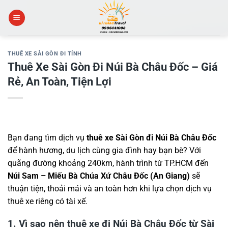
Skip
to
content
THUÊ XE SÀI GÒN ĐI TỈNH
Thuê Xe Sài Gòn Đi Núi Bà Châu Đốc – Giá
Rẻ, An Toàn, Tiện Lợi
Bạn đang tìm dịch vụ
thuê xe Sài Gòn đi Núi Bà Châu Đốc
để hành hương, du lịch cùng gia đình hay bạn bè? Với
quãng đường khoảng 240km, hành trình từ TP.HCM đến
Núi Sam – Miếu Bà Chúa Xứ Châu Đốc (An Giang)
sẽ
thuận tiện, thoải mái và an toàn hơn khi lựa chọn dịch vụ
thuê xe riêng có tài xế.
1. Vì sao nên thuê xe đi Núi Bà Châu Đốc từ Sài