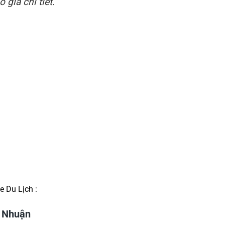
 giá chi tiết.
e Du Lịch :
ú Nhuận