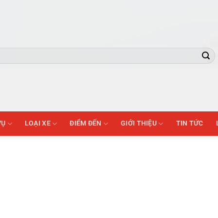
VỤ
LOẠI XE
ĐIỂM ĐẾN
GIỚI THIỆU
TIN TỨC