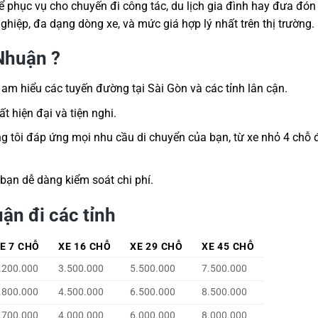
 phục vụ cho chuyến đi công tác, du lịch gia đình hay đưa đón
hiệp, đa dạng dòng xe, và mức giá hợp lý nhất trên thị trường.
 Nhuận ?
 am hiểu các tuyến đường tại Sài Gòn và các tỉnh lân cận.
 hiện đại và tiện nghi.
ng tôi đáp ứng mọi nhu cầu di chuyển của bạn, từ xe nhỏ 4 chỗ 
 bạn dễ dàng kiểm soát chi phí.
uận đi các tỉnh
E 7 CHỖ
XE 16 CHỖ
XE 29 CHỖ
XE 45 CHỖ
.200.000
3.500.000
5.500.000
7.500.000
.800.000
4.500.000
6.500.000
8.500.000
.700.000
4.000.000
6.000.000
8.000.000