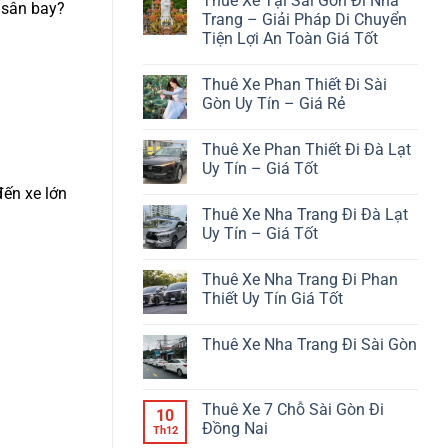
Thuê Xe Tại Sài Gòn Đi Nha
bình
 sân bay?
luận
Trang – Giải Pháp Di Chuyển
ở
Tiện Lợi An Toàn Giá Tốt
Từ
Phan
Không
Thiết
có
Đi
Thuê Xe Phan Thiết Đi Sài
bình
Đà
luận
Gòn Uy Tín – Giá Rẻ
Lạt
ở
Bao
Thuê
Không
Nhiêu
Xe
có
Km?
Thuê Xe Phan Thiết Đi Đà Lạt
Tại
bình
Sài
luận
Uy Tín – Giá Tốt
Gòn
ở
Đi
Thuê
Không
đến xe lớn
Nha
Xe
có
Thuê Xe Nha Trang Đi Đà Lạt
Trang
Phan
bình
–
Thiết
luận
Uy Tín – Giá Tốt
Giải
Đi
ở
Pháp
Sài
Thuê
Không
Di
Gòn
Xe
có
Thuê Xe Nha Trang Đi Phan
Chuyển
Uy
Phan
bình
Tiện
Tín
Thiết
luận
Thiết Uy Tín Giá Tốt
Lợi
–
Đi
ở
An
Giá
Đà
Thuê
Không
Toàn
Rẻ
Lạt
Xe
có
Thuê Xe Nha Trang Đi Sài Gòn
Giá
Uy
Nha
bình
Tốt
Tín
Trang
luận
Không
–
Đi
ở
có
Giá
Đà
Thuê
bình
Tốt
Lạt
Xe
luận
Thuê Xe 7 Chỗ Sài Gòn Đi
Uy
Nha
10
ở
Tín
Trang
Đồng Nai
Thuê
Th12
–
Đi
Xe