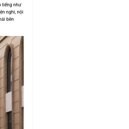
ó tiếng như
ện nghi, nội
mái bên