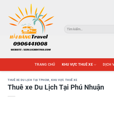
Skip
to
content
Tìm
kiếm:
TRANG CHỦ
KHU VỰC THUÊ XE
DỊCH 
THUÊ XE DU LỊCH TẠI TPHCM
,
KHU VỰC THUÊ XE
Thuê xe Du Lịch Tại Phú Nhuận