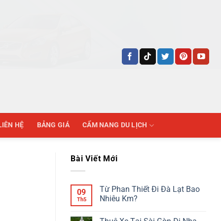
LIÊN HỆ
BẢNG GIÁ
CẨM NANG DU LỊCH
Bài Viết Mới
Từ Phan Thiết Đi Đà Lạt Bao
09
Nhiêu Km?
Th5
Không
có