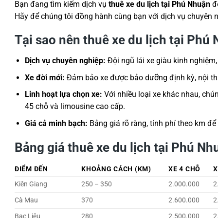
Bạn đang tìm kiếm dịch vụ
thuê xe du lịch tại Phú Nhuận
để
Hãy để chúng tôi đồng hành cùng bạn với dịch vụ chuyên ng
Tại sao nên thuê xe du lịch tại Phú
Dịch vụ chuyên nghiệp:
Đội ngũ lái xe giàu kinh nghiệm,
Xe đời mới:
Đảm bảo xe được bảo dưỡng định kỳ, nội thất
Linh hoạt lựa chọn xe:
Với nhiều loại xe khác nhau, chú
45 chỗ và limousine cao cấp.
Giá cả minh bạch:
Bảng giá rõ ràng, tính phí theo km để
Bảng giá thuê xe du lịch tại Phú Nh
ĐIỂM ĐẾN
KHOẢNG CÁCH (KM)
XE 4 CHỖ
X
Kiên Giang
250 – 350
2.000.000
2
Cà Mau
370
2.600.000
2
Bạc Liêu
280
2.500.000
2