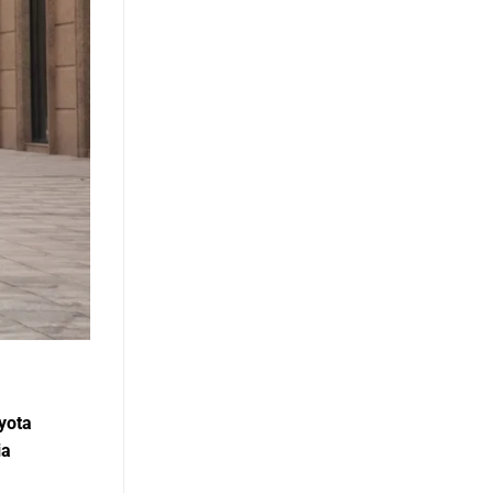
yota
ia