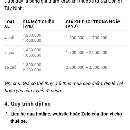
Dưới đây là bảng giá tham khảo khi thuê xe từ Sài Gòn đi
Tây Ninh:
LOẠI
GIÁ MỘT CHIỀU
GIÁ KHỨ HỒI TRONG NGÀY
XE
(VND)
(VND)
1.200.000 –
4 chỗ
1.500.000 – 1.700.000
1.400.000
1.400.000 –
7 chỗ
1.700.000 – 2.000.000
1.600.000
1.800.000 –
16 chỗ
2.200.000 – 2.500.000
2.200.000
Ghi chú: Giá có thể thay đổi theo mùa cao điểm, dịp lễ Tết
hoặc yêu cầu tuyến đi riêng.
4. Quy trình đặt xe
Liên hệ qua hotline, website hoặc Zalo của đơn vị cho
thuê xe.