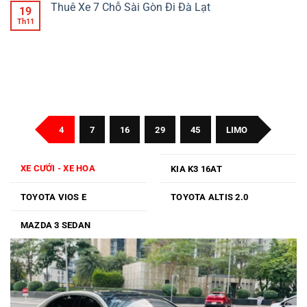
Chỗ
luận
Thuê Xe 7 Chỗ Sài Gòn Đi Đà Lạt
19
Sài
ở
Gòn
Thuê
Th11
Không
Đi
Xe
có
Đồng
7
bình
Nai
Chỗ
luận
Sài
ở
Gòn
Thuê
Đi
Xe
Bình
7
Phước
Chỗ
Sài
Gòn
Đi
Đà
4
7
16
29
45
LIMO
Lạt
XE CƯỚI - XE HOA
KIA K3 16AT
TOYOTA VIOS E
TOYOTA ALTIS 2.0
MAZDA 3 SEDAN