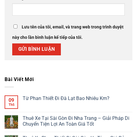
Lưu tên của tôi, email, và trang web trong trình duyệt
này cho lần bình luận kế tiếp của tôi.
Bài Viết Mới
Từ Phan Thiết Đi Đà Lạt Bao Nhiêu Km?
09
Th5
Không
có
bình
luận
Thuê Xe Tại Sài Gòn Đi Nha Trang – Giải Pháp Di
ở
Chuyển Tiện Lợi An Toàn Giá Tốt
Từ
Phan
Không
Thiết
có
Đi