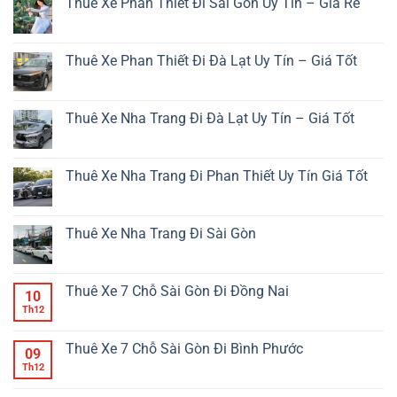
Thuê Xe Phan Thiết Đi Sài Gòn Uy Tín – Giá Rẻ
bình
Đà
luận
Lạt
Không
ở
Bao
có
Thuê
Nhiêu
bình
Xe
Km?
luận
Thuê Xe Phan Thiết Đi Đà Lạt Uy Tín – Giá Tốt
Tại
ở
Sài
Thuê
Không
Gòn
Xe
có
Đi
Phan
bình
Nha
Thiết
luận
Thuê Xe Nha Trang Đi Đà Lạt Uy Tín – Giá Tốt
Trang
Đi
ở
–
Sài
Thuê
Không
Giải
Gòn
Xe
có
Pháp
Uy
Phan
bình
Di
Tín
Thiết
luận
Thuê Xe Nha Trang Đi Phan Thiết Uy Tín Giá Tốt
Chuyển
–
Đi
ở
Tiện
Giá
Đà
Thuê
Không
Lợi
Rẻ
Lạt
Xe
có
An
Uy
Nha
bình
Toàn
Tín
Trang
luận
Thuê Xe Nha Trang Đi Sài Gòn
Giá
–
Đi
ở
Tốt
Giá
Đà
Thuê
Không
Tốt
Lạt
Xe
có
Uy
Nha
bình
Tín
Trang
luận
Thuê Xe 7 Chỗ Sài Gòn Đi Đồng Nai
10
–
Đi
ở
Giá
Phan
Thuê
Th12
Không
Tốt
Thiết
Xe
có
Uy
Nha
bình
Tín
Trang
luận
Thuê Xe 7 Chỗ Sài Gòn Đi Bình Phước
09
Giá
Đi
ở
Tốt
Sài
Thuê
Th12
Không
Gòn
Xe
có
7
bình