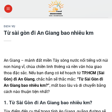
Skip
to
content
DỊCH VỤ
Từ sài gòn đi An Giang bao nhiêu km
An Giang – mảnh đất miền Tây sông nước nổi tiếng với núi
non hùng vĩ, chùa chiền linh thiêng và nền văn hóa giao
thoa đặc sắc. Nếu bạn đang có kế hoạch từ
TP.HCM (Sài
Gòn) đi An Giang
, chắc hẳn sẽ thắc mắc:
“Từ Sài Gòn đi
An Giang bao nhiêu km?”
, mất bao lâu và di chuyển bằng
cách nào thuận tiện nhất?
1. Từ Sài Gòn đi An Giang bao nhiêu km?
Tùy điểm đến cụ thể trong tỉnh An Giang, quãng đường sẽ