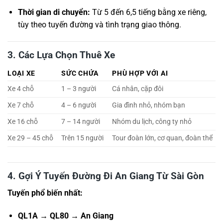
Thời gian di chuyển:
Từ 5 đến 6,5 tiếng bằng xe riêng,
tùy theo tuyến đường và tình trạng giao thông.
3. Các Lựa Chọn Thuê Xe
LOẠI XE
SỨC CHỨA
PHÙ HỢP VỚI AI
Xe 4 chỗ
1 – 3 người
Cá nhân, cặp đôi
Xe 7 chỗ
4 – 6 người
Gia đình nhỏ, nhóm bạn
Xe 16 chỗ
7 – 14 người
Nhóm du lịch, công ty nhỏ
Xe 29 – 45 chỗ
Trên 15 người
Tour đoàn lớn, cơ quan, đoàn thể
4. Gợi Ý Tuyến Đường Đi An Giang Từ Sài Gòn
Tuyến phổ biến nhất:
QL1A → QL80 → An Giang