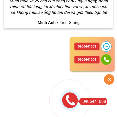
Mình thuê xe 29 chỗ của công ty đi Lagi 3 ngày, đoàn
mình rất hài lòng, tài xế nhiệt tình vui vẻ, xe mới sạch
sẽ, không mùi..sẽ ủng hộ lâu dài và giới thiệu bạn bè
Minh Anh
/
Tiền Giang
0906441008
0906441008
0906441008