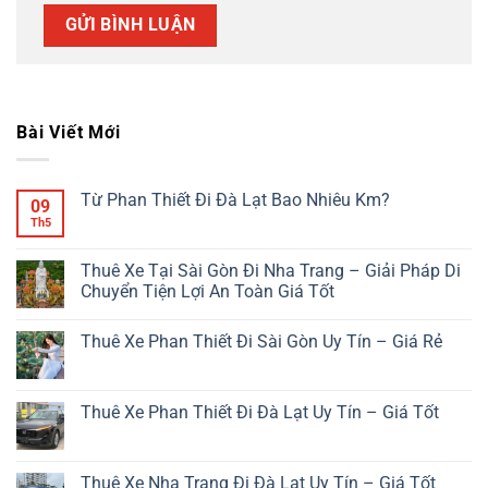
Bài Viết Mới
Từ Phan Thiết Đi Đà Lạt Bao Nhiêu Km?
09
Th5
Không
có
bình
luận
Thuê Xe Tại Sài Gòn Đi Nha Trang – Giải Pháp Di
ở
Chuyển Tiện Lợi An Toàn Giá Tốt
Từ
Phan
Không
Thiết
có
Đi
Thuê Xe Phan Thiết Đi Sài Gòn Uy Tín – Giá Rẻ
bình
Đà
luận
Lạt
Không
ở
Bao
có
Thuê
Nhiêu
bình
Xe
Km?
luận
Thuê Xe Phan Thiết Đi Đà Lạt Uy Tín – Giá Tốt
Tại
ở
Sài
Thuê
Không
Gòn
Xe
có
Đi
Phan
bình
Nha
Thiết
luận
Thuê Xe Nha Trang Đi Đà Lạt Uy Tín – Giá Tốt
Trang