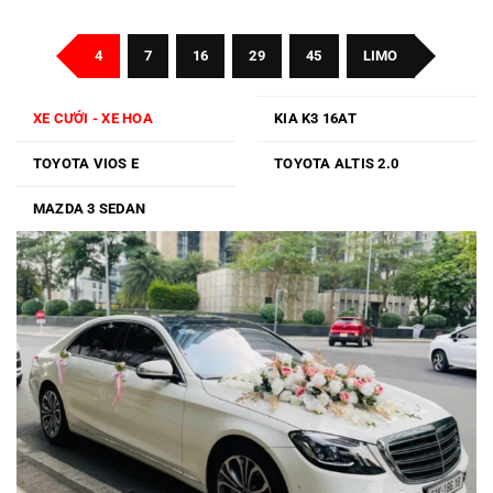
Sài
Gòn
Đi
Đà
4
7
16
29
45
LIMO
Lạt
XE CƯỚI - XE HOA
KIA K3 16AT
TOYOTA VIOS E
TOYOTA ALTIS 2.0
MAZDA 3 SEDAN