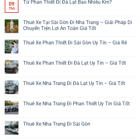
Từ Phan Thiết Đi Đà Lạt Bao Nhiêu Km?
09
Th5
Không
có
bình
luận
Thuê Xe Tại Sài Gòn Đi Nha Trang – Giải Pháp Di
ở
Chuyển Tiện Lợi An Toàn Giá Tốt
Từ
Phan
Không
Thiết
có
Đi
Thuê Xe Phan Thiết Đi Sài Gòn Uy Tín – Giá Rẻ
bình
Đà
luận
Lạt
Không
ở
Bao
có
Thuê
Nhiêu
bình
Xe
Km?
luận
Thuê Xe Phan Thiết Đi Đà Lạt Uy Tín – Giá Tốt
Tại
ở
Sài
Thuê
Không
Gòn
Xe
có
Đi
Phan
bình
Nha
Thiết
luận
Thuê Xe Nha Trang Đi Đà Lạt Uy Tín – Giá Tốt
Trang
Đi
ở
–
Sài
Thuê
Không
Giải
Gòn
Xe
có
Pháp
Uy
Phan
bình
Di
Tín
Thiết
luận
Thuê Xe Nha Trang Đi Phan Thiết Uy Tín Giá Tốt
Chuyển
–
Đi
ở
Tiện
Giá
Đà
Thuê
Không
Lợi
Rẻ
Lạt
Xe
có
An
Uy
Nha
bình
Toàn
Tín
Trang
luận
Thuê Xe Nha Trang Đi Sài Gòn
Giá
–
Đi
ở
Tốt
Giá
Đà
Thuê
Không
Tốt
Lạt
Xe
có
Uy
Nha
bình