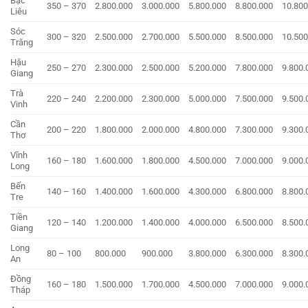
Bạc
350 – 370
2.800.000
3.000.000
5.800.000
8.800.000
10.800
Liêu
Sóc
300 – 320
2.500.000
2.700.000
5.500.000
8.500.000
10.500
Trăng
Hậu
250 – 270
2.300.000
2.500.000
5.200.000
7.800.000
9.800.
Giang
Trà
220 – 240
2.200.000
2.300.000
5.000.000
7.500.000
9.500.
Vinh
Cần
200 – 220
1.800.000
2.000.000
4.800.000
7.300.000
9.300.
Thơ
Vĩnh
160 – 180
1.600.000
1.800.000
4.500.000
7.000.000
9.000.
Long
Bến
140 – 160
1.400.000
1.600.000
4.300.000
6.800.000
8.800.
Tre
Tiền
120 – 140
1.200.000
1.400.000
4.000.000
6.500.000
8.500.
Giang
Long
80 – 100
800.000
900.000
3.800.000
6.300.000
8.300.
An
Đồng
160 – 180
1.500.000
1.700.000
4.500.000
7.000.000
9.000.
Tháp