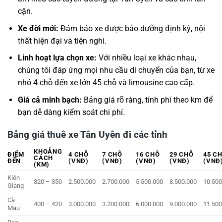
cận.
Xe đời mới:
Đảm bảo xe được bảo dưỡng định kỳ, nội
thất hiện đại và tiện nghi.
Linh hoạt lựa chọn xe:
Với nhiều loại xe khác nhau,
chúng tôi đáp ứng mọi nhu cầu di chuyển của bạn, từ xe
nhỏ 4 chỗ đến xe lớn 45 chỗ và limousine cao cấp.
Giá cả minh bạch:
Bảng giá rõ ràng, tính phí theo km để
bạn dễ dàng kiểm soát chi phí.
Bảng giá thuê xe Tân Uyên đi các tỉnh
KHOẢNG
ĐIỂM
4 CHỖ
7 CHỖ
16 CHỖ
29 CHỖ
45 C
CÁCH
ĐẾN
(VNĐ)
(VNĐ)
(VNĐ)
(VNĐ)
(VNĐ
(KM)
Kiên
320 – 350
2.500.000
2.700.000
5.500.000
8.500.000
10.500
Giang
Cà
400 – 420
3.000.000
3.200.000
6.000.000
9.000.000
11.500
Mau