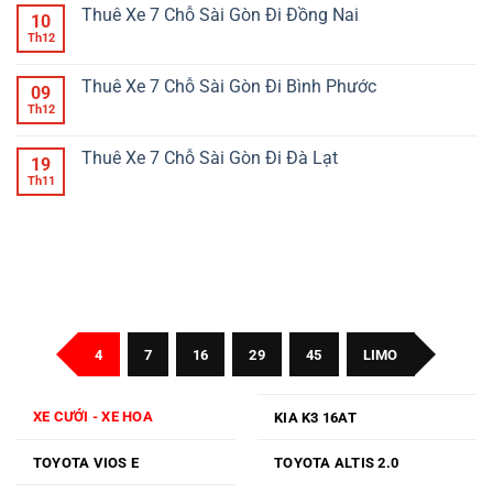
Tín
Trang
luận
Thuê Xe 7 Chỗ Sài Gòn Đi Đồng Nai
10
–
Đi
ở
Giá
Phan
Thuê
Th12
Không
Tốt
Thiết
Xe
có
Uy
Nha
bình
Tín
Trang
luận
Thuê Xe 7 Chỗ Sài Gòn Đi Bình Phước
09
Giá
Đi
ở
Tốt
Sài
Thuê
Th12
Không
Gòn
Xe
có
7
bình
Chỗ
luận
Thuê Xe 7 Chỗ Sài Gòn Đi Đà Lạt
19
Sài
ở
Gòn
Thuê
Th11
Không
Đi
Xe
có
Đồng
7
bình
Nai
Chỗ
luận
Sài
ở
Gòn
Thuê
Đi
Xe
Bình
7
Phước
Chỗ
Sài
Gòn
Đi
Đà
4
7
16
29
45
LIMO
Lạt
XE CƯỚI - XE HOA
KIA K3 16AT
TOYOTA VIOS E
TOYOTA ALTIS 2.0