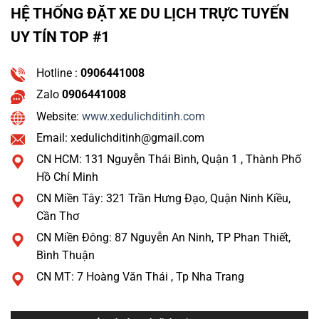
HỆ THỐNG ĐẶT XE DU LỊCH TRỰC TUYẾN
UY TÍN TOP #1
Hotline :
0906441008
Zalo
0906441008
Website:
www.xedulichditinh.com
Email: xedulichditinh@gmail.com
CN HCM: 131 Nguyễn Thái Bình, Quận 1 , Thành Phố
Hồ Chí Minh
CN Miền Tây: 321 Trần Hưng Đạo, Quận Ninh Kiều,
Cần Thơ
CN Miền Đông: 87 Nguyễn An Ninh, TP Phan Thiết,
Bình Thuận
CN MT: 7 Hoàng Văn Thái , Tp Nha Trang