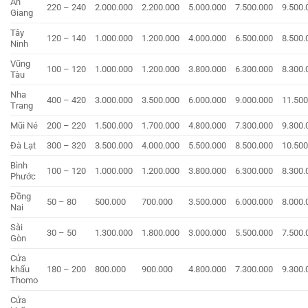
An
220 – 240
2.000.000
2.200.000
5.000.000
7.500.000
9.500.
Giang
Tây
120 – 140
1.000.000
1.200.000
4.000.000
6.500.000
8.500.
Ninh
Vũng
100 – 120
1.000.000
1.200.000
3.800.000
6.300.000
8.300.
Tàu
Nha
400 – 420
3.000.000
3.500.000
6.000.000
9.000.000
11.500
Trang
Mũi Né
200 – 220
1.500.000
1.700.000
4.800.000
7.300.000
9.300.
Đà Lạt
300 – 320
3.500.000
4.000.000
5.500.000
8.500.000
10.500
Bình
100 – 120
1.000.000
1.200.000
3.800.000
6.300.000
8.300.
Phước
Đồng
50 – 80
500.000
700.000
3.500.000
6.000.000
8.000.
Nai
Sài
30 – 50
1.300.000
1.800.000
3.000.000
5.500.000
7.500.
Gòn
Cửa
khẩu
180 – 200
800.000
900.000
4.800.000
7.300.000
9.300.
Thomo
Cửa