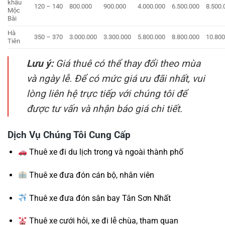
khẩu
120 – 140
800.000
900.000
4.000.000
6.500.000
8.500.
Mộc
Bài
Hà
350 – 370
3.000.000
3.300.000
5.800.000
8.800.000
10.800
Tiên
Lưu ý:
Giá thuê có thể thay đổi theo mùa
và ngày lễ. Để có mức giá ưu đãi nhất, vui
lòng liên hệ trực tiếp với chúng tôi để
được tư vấn và nhận báo giá chi tiết.
Dịch Vụ Chúng Tôi Cung Cấp
Thuê xe đi du lịch trong và ngoài thành phố
Thuê xe đưa đón cán bộ, nhân viên
Thuê xe đưa đón sân bay Tân Sơn Nhất
Thuê xe cưới hỏi, xe đi lễ chùa, tham quan