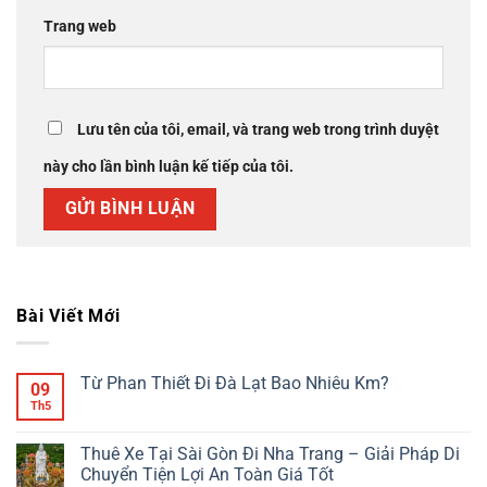
Trang web
Lưu tên của tôi, email, và trang web trong trình duyệt
này cho lần bình luận kế tiếp của tôi.
Bài Viết Mới
Từ Phan Thiết Đi Đà Lạt Bao Nhiêu Km?
09
Th5
Không
có
bình
luận
Thuê Xe Tại Sài Gòn Đi Nha Trang – Giải Pháp Di
ở
Chuyển Tiện Lợi An Toàn Giá Tốt
Từ