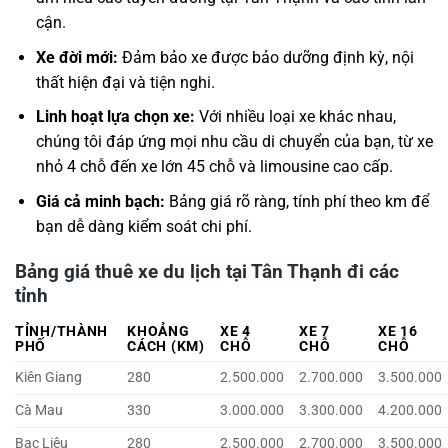
cận.
Xe đời mới:
Đảm bảo xe được bảo dưỡng định kỳ, nội
thất hiện đại và tiện nghi.
Linh hoạt lựa chọn xe:
Với nhiều loại xe khác nhau,
chúng tôi đáp ứng mọi nhu cầu di chuyển của bạn, từ xe
nhỏ 4 chỗ đến xe lớn 45 chỗ và limousine cao cấp.
Giá cả minh bạch:
Bảng giá rõ ràng, tính phí theo km để
bạn dễ dàng kiểm soát chi phí.
Bảng giá thuê xe du lịch tại Tân Thạnh đi các
tỉnh
TỈNH/THÀNH
KHOẢNG
XE 4
XE 7
XE 16
PHỐ
CÁCH (KM)
CHỖ
CHỖ
CHỖ
Kiên Giang
280
2.500.000
2.700.000
3.500.000
Cà Mau
330
3.000.000
3.300.000
4.200.000
Bạc Liêu
280
2.500.000
2.700.000
3.500.000