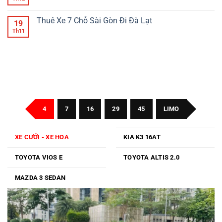
Gòn
Xe
có
7
bình
Chỗ
luận
Thuê Xe 7 Chỗ Sài Gòn Đi Đà Lạt
19
Sài
ở
Gòn
Thuê
Th11
Không
Đi
Xe
có
Đồng
7
bình
Nai
Chỗ
luận
Sài
ở
Gòn
Thuê
Đi
Xe
Bình
7
Phước
Chỗ
Sài
Gòn
Đi
Đà
4
7
16
29
45
LIMO
Lạt
XE CƯỚI - XE HOA
KIA K3 16AT
TOYOTA VIOS E
TOYOTA ALTIS 2.0
MAZDA 3 SEDAN