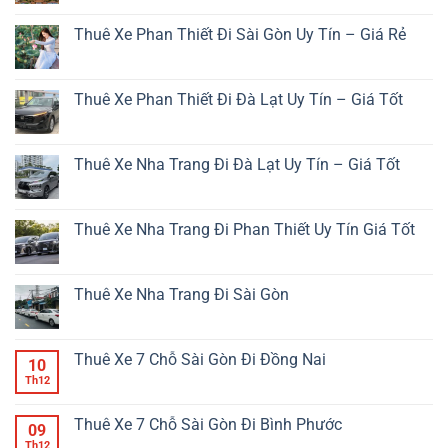
Phan
Không
Thiết
có
Đi
Thuê Xe Phan Thiết Đi Sài Gòn Uy Tín – Giá Rẻ
bình
Đà
luận
Lạt
Không
ở
Bao
có
Thuê
Nhiêu
bình
Xe
Km?
luận
Thuê Xe Phan Thiết Đi Đà Lạt Uy Tín – Giá Tốt
Tại
ở
Sài
Thuê
Không
Gòn
Xe
có
Đi
Phan
bình
Nha
Thiết
luận
Thuê Xe Nha Trang Đi Đà Lạt Uy Tín – Giá Tốt
Trang
Đi
ở
–
Sài
Thuê
Không
Giải
Gòn
Xe
có
Pháp
Uy
Phan
bình
Di
Tín
Thiết
luận
Thuê Xe Nha Trang Đi Phan Thiết Uy Tín Giá Tốt
Chuyển
–
Đi
ở
Tiện
Giá
Đà
Thuê
Không
Lợi
Rẻ
Lạt
Xe
có
An
Uy
Nha
bình
Toàn
Tín
Trang
luận
Thuê Xe Nha Trang Đi Sài Gòn
Giá
–
Đi
ở
Tốt
Giá
Đà
Thuê
Không
Tốt
Lạt
Xe
có
Uy
Nha
bình
Tín
Trang
luận
Thuê Xe 7 Chỗ Sài Gòn Đi Đồng Nai
10
–
Đi
ở
Giá
Phan
Thuê
Th12
Không
Tốt
Thiết
Xe
có
Uy
Nha
bình
Tín
Trang
luận
Thuê Xe 7 Chỗ Sài Gòn Đi Bình Phước
09
Giá
Đi
ở
Tốt
Sài
Thuê
Th12
Không