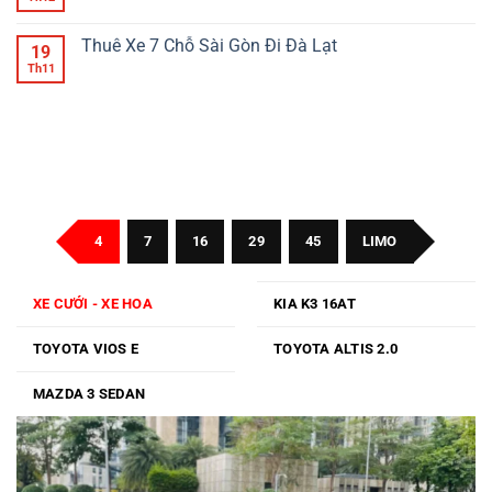
Gòn
Xe
có
7
bình
Chỗ
luận
Thuê Xe 7 Chỗ Sài Gòn Đi Đà Lạt
19
Sài
ở
Gòn
Thuê
Th11
Không
Đi
Xe
có
Đồng
7
bình
Nai
Chỗ
luận
Sài
ở
Gòn
Thuê
Đi
Xe
Bình
7
Phước
Chỗ
Sài
Gòn
Đi
Đà
4
7
16
29
45
LIMO
Lạt
XE CƯỚI - XE HOA
KIA K3 16AT
TOYOTA VIOS E
TOYOTA ALTIS 2.0
MAZDA 3 SEDAN