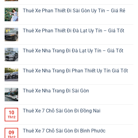
Phan
Không
Thiết
có
Đi
Thuê Xe Phan Thiết Đi Sài Gòn Uy Tín – Giá Rẻ
bình
Đà
luận
Lạt
Không
ở
Bao
có
Thuê
Nhiêu
bình
Xe
Km?
luận
Thuê Xe Phan Thiết Đi Đà Lạt Uy Tín – Giá Tốt
Tại
ở
Sài
Thuê
Không
Gòn
Xe
có
Đi
Phan
bình
Nha
Thiết
luận
Thuê Xe Nha Trang Đi Đà Lạt Uy Tín – Giá Tốt
Trang
Đi
ở
–
Sài
Thuê
Không
Giải
Gòn
Xe
có
Pháp
Uy
Phan
bình
Di
Tín
Thiết
luận
Thuê Xe Nha Trang Đi Phan Thiết Uy Tín Giá Tốt
Chuyển
–
Đi
ở
Tiện
Giá
Đà
Thuê
Không
Lợi
Rẻ
Lạt
Xe
có
An
Uy
Nha
bình
Toàn
Tín
Trang
luận
Thuê Xe Nha Trang Đi Sài Gòn
Giá
–
Đi
ở
Tốt
Giá
Đà
Thuê
Không
Tốt
Lạt
Xe
có
Uy
Nha
bình
Tín
Trang
luận
Thuê Xe 7 Chỗ Sài Gòn Đi Đồng Nai
10
–
Đi
ở
Giá
Phan
Thuê
Th12
Không
Tốt
Thiết
Xe
có
Uy
Nha
bình
Tín
Trang
luận
Thuê Xe 7 Chỗ Sài Gòn Đi Bình Phước
09
Giá
Đi
ở
Tốt
Sài
Thuê
Th12
Không