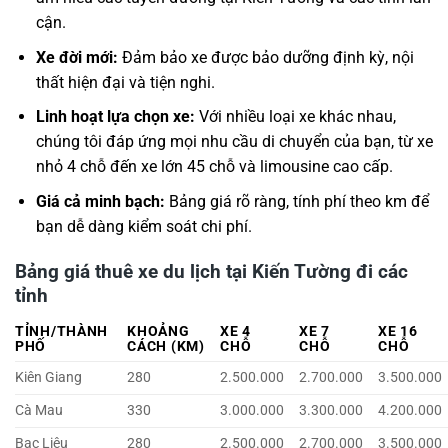
cận.
Xe đời mới:
Đảm bảo xe được bảo dưỡng định kỳ, nội
thất hiện đại và tiện nghi.
Linh hoạt lựa chọn xe:
Với nhiều loại xe khác nhau,
chúng tôi đáp ứng mọi nhu cầu di chuyển của bạn, từ xe
nhỏ 4 chỗ đến xe lớn 45 chỗ và limousine cao cấp.
Giá cả minh bạch:
Bảng giá rõ ràng, tính phí theo km để
bạn dễ dàng kiểm soát chi phí.
Bảng giá thuê xe du lịch tại Kiến Tường đi các
tỉnh
TỈNH/THÀNH
KHOẢNG
XE 4
XE 7
XE 16
PHỐ
CÁCH (KM)
CHỖ
CHỖ
CHỖ
Kiên Giang
280
2.500.000
2.700.000
3.500.000
Cà Mau
330
3.000.000
3.300.000
4.200.000
Bạc Liêu
280
2.500.000
2.700.000
3.500.000