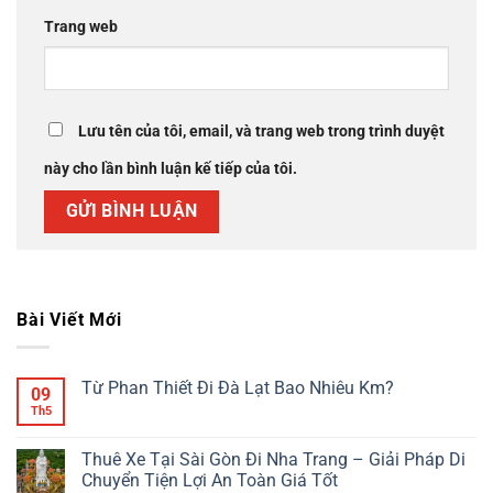
Trang web
Lưu tên của tôi, email, và trang web trong trình duyệt
này cho lần bình luận kế tiếp của tôi.
Bài Viết Mới
Từ Phan Thiết Đi Đà Lạt Bao Nhiêu Km?
09
Th5
Không
có
bình
luận
Thuê Xe Tại Sài Gòn Đi Nha Trang – Giải Pháp Di
ở
Chuyển Tiện Lợi An Toàn Giá Tốt
Từ