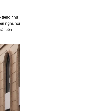
ó tiếng như
ện nghi, nội
mái bên