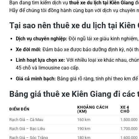
Bạn đang tìm kiếm dịch vụ
thuê xe du lịch tại Kiên Giang
để
Hãy để chúng tôi đồng hành cùng bạn với dịch vụ chuyên ng
Tại sao nên thuê xe du lịch tại Kiên
Dịch vụ chuyên nghiệp:
Đội ngũ lái xe giàu kinh nghiệm,
Xe đời mới:
Đảm bảo xe được bảo dưỡng định kỳ, nội thất
Linh hoạt lựa chọn xe:
Với nhiều loại xe khác nhau, chú
45 chỗ và limousine cao cấp.
Giá cả minh bạch:
Bảng giá rõ ràng, tính phí theo km để
Bảng giá thuê xe Kiên Giang đi các 
KHOẢNG CÁCH
XE 4
ĐIỂM ĐẾN
(KM)
CHỖ
Rạch Giá – Cà Mau
160 km
1.500.000
Rạch Giá – Bạc Liêu
190 km
1.700.000
Rạch Giá – Sóc Trăng
180 km
1.600.000