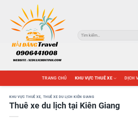
Skip
to
content
Tìm
kiếm:
TRANG CHỦ
KHU VỰC THUÊ XE
DỊCH 
KHU VỰC THUÊ XE
,
THUÊ XE DU LỊCH KIÊN GIANG
Thuê xe du lịch tại Kiên Giang