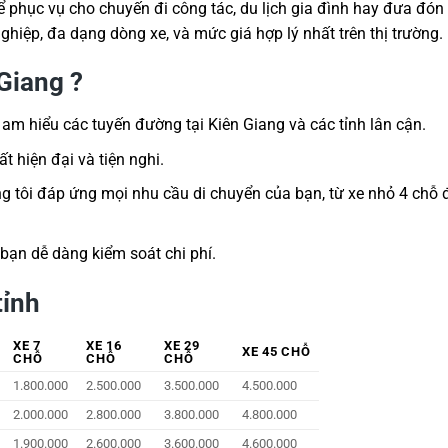
 phục vụ cho chuyến đi công tác, du lịch gia đình hay đưa đón
hiệp, đa dạng dòng xe, và mức giá hợp lý nhất trên thị trường.
 Giang ?
 am hiểu các tuyến đường tại Kiên Giang và các tỉnh lân cận.
 hiện đại và tiện nghi.
ng tôi đáp ứng mọi nhu cầu di chuyển của bạn, từ xe nhỏ 4 chỗ 
 bạn dễ dàng kiểm soát chi phí.
tỉnh
XE 7
XE 16
XE 29
XE 45 CHỖ
CHỖ
CHỖ
CHỖ
1.800.000
2.500.000
3.500.000
4.500.000
2.000.000
2.800.000
3.800.000
4.800.000
1.900.000
2.600.000
3.600.000
4.600.000