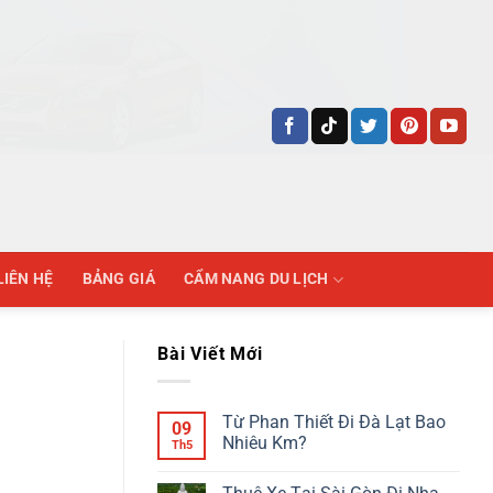
LIÊN HỆ
BẢNG GIÁ
CẨM NANG DU LỊCH
Bài Viết Mới
Từ Phan Thiết Đi Đà Lạt Bao
09
Nhiêu Km?
Th5
Không
có