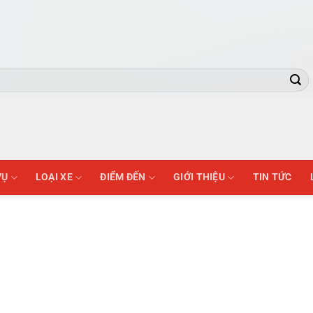
VỤ
LOẠI XE
ĐIỂM ĐẾN
GIỚI THIỆU
TIN TỨC