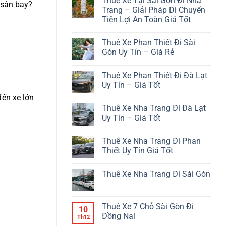
Thuê Xe Tại Sài Gòn Đi Nha
bình
 sân bay?
luận
Trang – Giải Pháp Di Chuyển
ở
Tiện Lợi An Toàn Giá Tốt
Từ
Phan
Không
Thiết
có
Đi
Thuê Xe Phan Thiết Đi Sài
bình
Đà
luận
Gòn Uy Tín – Giá Rẻ
Lạt
ở
Bao
Thuê
Không
Nhiêu
Xe
có
Km?
Thuê Xe Phan Thiết Đi Đà Lạt
Tại
bình
Sài
luận
Uy Tín – Giá Tốt
Gòn
ở
Đi
Thuê
Không
đến xe lớn
Nha
Xe
có
Thuê Xe Nha Trang Đi Đà Lạt
Trang
Phan
bình
–
Thiết
luận
Uy Tín – Giá Tốt
Giải
Đi
ở
Pháp
Sài
Thuê
Không
Di
Gòn
Xe
có
Thuê Xe Nha Trang Đi Phan
Chuyển
Uy
Phan
bình
Tiện
Tín
Thiết
luận
Thiết Uy Tín Giá Tốt
Lợi
–
Đi
ở
An
Giá
Đà
Thuê
Không
Toàn
Rẻ
Lạt
Xe
có
Thuê Xe Nha Trang Đi Sài Gòn
Giá
Uy
Nha
bình
Tốt
Tín
Trang
luận
Không
–
Đi
ở
có
Giá
Đà
Thuê
bình
Tốt
Lạt
Xe
luận
Thuê Xe 7 Chỗ Sài Gòn Đi
Uy
Nha
10
ở
Tín
Trang
Đồng Nai
Thuê
Th12
–
Đi
Xe