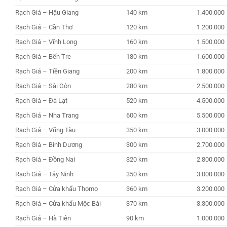
Rạch Giá – Hậu Giang
140 km
1.400.000
Rạch Giá – Cần Thơ
120 km
1.200.000
Rạch Giá – Vĩnh Long
160 km
1.500.000
Rạch Giá – Bến Tre
180 km
1.600.000
Rạch Giá – Tiền Giang
200 km
1.800.000
Rạch Giá – Sài Gòn
280 km
2.500.000
Rạch Giá – Đà Lạt
520 km
4.500.000
Rạch Giá – Nha Trang
600 km
5.500.000
Rạch Giá – Vũng Tàu
350 km
3.000.000
Rạch Giá – Bình Dương
300 km
2.700.000
Rạch Giá – Đồng Nai
320 km
2.800.000
Rạch Giá – Tây Ninh
350 km
3.000.000
Rạch Giá – Cửa khẩu Thomo
360 km
3.200.000
Rạch Giá – Cửa khẩu Mộc Bài
370 km
3.300.000
Rạch Giá – Hà Tiên
90 km
1.000.000