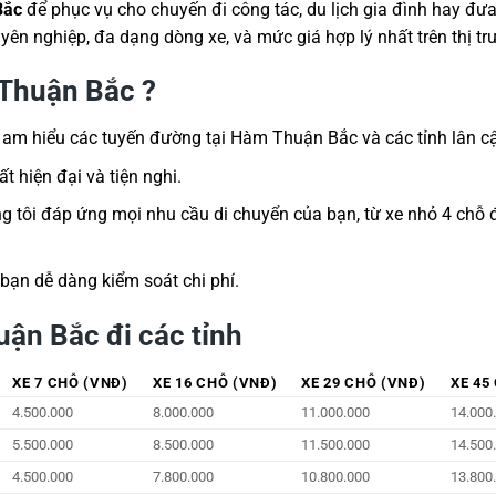
Bắc
để phục vụ cho chuyến đi công tác, du lịch gia đình hay đư
ên nghiệp, đa dạng dòng xe, và mức giá hợp lý nhất trên thị tr
 Thuận Bắc ?
, am hiểu các tuyến đường tại Hàm Thuận Bắc và các tỉnh lân c
 hiện đại và tiện nghi.
ng tôi đáp ứng mọi nhu cầu di chuyển của bạn, từ xe nhỏ 4 chỗ 
 bạn dễ dàng kiểm soát chi phí.
uận Bắc đi các tỉnh
XE 7 CHỖ (VNĐ)
XE 16 CHỖ (VNĐ)
XE 29 CHỖ (VNĐ)
XE 45
4.500.000
8.000.000
11.000.000
14.000
5.500.000
8.500.000
11.500.000
14.500
4.500.000
7.800.000
10.800.000
13.800