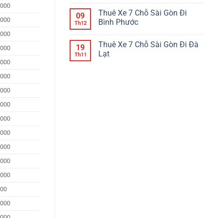
Giá
Phan
Không
Nha
.000
Tốt
Thiết
có
Trang
Thuê Xe 7 Chỗ Sài Gòn Đi
Uy
bình
09
Đi
Tín
.000
luận
Bình Phước
Sài
Th12
Giá
ở
Gòn
Tốt
Thuê
Không
.000
Xe
có
Thuê Xe 7 Chỗ Sài Gòn Đi Đà
7
bình
19
.000
Chỗ
luận
Lạt
Th11
Sài
ở
.000
Gòn
Thuê
Không
Đi
Xe
có
.000
Đồng
7
bình
Nai
Chỗ
luận
Sài
ở
.000
Gòn
Thuê
Đi
Xe
.000
Bình
7
Phước
Chỗ
.000
Sài
Gòn
.000
Đi
Đà
Lạt
.000
.000
.000
000
.000
.000