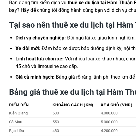
Bạn đang tìm kiếm dịch vụ
thuê xe du lịch tại Hàm Thuận 
bay? Hãy để chúng tôi đồng hành cùng bạn với dịch vụ chuy
Tại sao nên thuê xe du lịch tại Hàm
Dịch vụ chuyên nghiệp:
Đội ngũ lái xe giàu kinh nghiệm
Xe đời mới:
Đảm bảo xe được bảo dưỡng định kỳ, nội thất
Linh hoạt lựa chọn xe:
Với nhiều loại xe khác nhau, chú
45 chỗ và limousine cao cấp.
Giá cả minh bạch:
Bảng giá rõ ràng, tính phí theo km để
Bảng giá thuê xe du lịch tại Hàm Th
ĐIỂM ĐẾN
KHOẢNG CÁCH (KM)
XE 4 CHỖ (VNĐ)
Kiên Giang
500
4.000.000
Cà Mau
550
5.000.000
Bạc Liêu
480
4.200.000