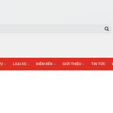
VỤ
LOẠI XE
ĐIỂM ĐẾN
GIỚI THIỆU
TIN TỨC
c