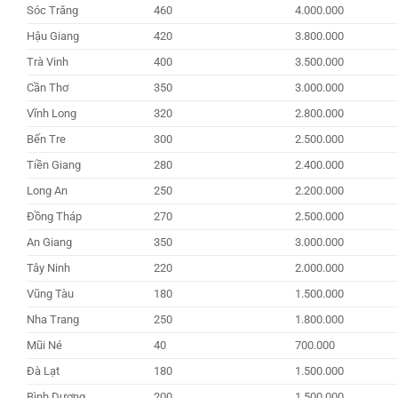
Sóc Trăng
460
4.000.000
Hậu Giang
420
3.800.000
Trà Vinh
400
3.500.000
Cần Thơ
350
3.000.000
Vĩnh Long
320
2.800.000
Bến Tre
300
2.500.000
Tiền Giang
280
2.400.000
Long An
250
2.200.000
Đồng Tháp
270
2.500.000
An Giang
350
3.000.000
Tây Ninh
220
2.000.000
Vũng Tàu
180
1.500.000
Nha Trang
250
1.800.000
Mũi Né
40
700.000
Đà Lạt
180
1.500.000
Bình Dương
200
1.500.000