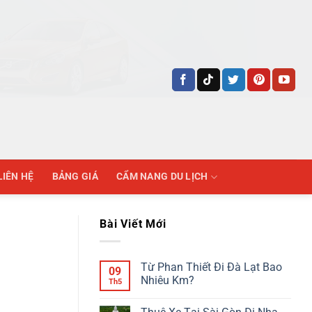
LIÊN HỆ
BẢNG GIÁ
CẨM NANG DU LỊCH
Bài Viết Mới
Từ Phan Thiết Đi Đà Lạt Bao
09
Nhiêu Km?
Th5
Không
có