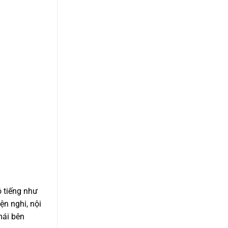
ó tiếng như
ện nghi, nội
mái bên