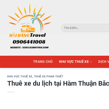
Skip
to
content
Tìm
kiếm:
TRANG CHỦ
KHU VỰC THUÊ XE
DỊCH 
KHU VỰC THUÊ XE
,
THUÊ XE PHAN THIẾT
Thuê xe du lịch tại Hàm Thuận Bắ