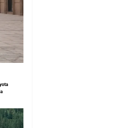
yota
ia