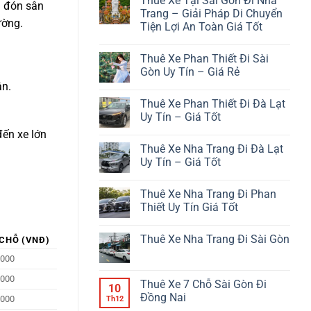
Thuê Xe Tại Sài Gòn Đi Nha
bình
a đón sân
luận
Trang – Giải Pháp Di Chuyển
ở
ường.
Tiện Lợi An Toàn Giá Tốt
Từ
Phan
Không
Thiết
có
Đi
Thuê Xe Phan Thiết Đi Sài
bình
Đà
luận
Gòn Uy Tín – Giá Rẻ
Lạt
ở
Bao
ận.
Thuê
Không
Nhiêu
Xe
có
Km?
Thuê Xe Phan Thiết Đi Đà Lạt
Tại
bình
Sài
luận
Uy Tín – Giá Tốt
Gòn
ở
Đi
Thuê
Không
đến xe lớn
Nha
Xe
có
Thuê Xe Nha Trang Đi Đà Lạt
Trang
Phan
bình
–
Thiết
luận
Uy Tín – Giá Tốt
Giải
Đi
ở
Pháp
Sài
Thuê
Không
Di
Gòn
Xe
có
Thuê Xe Nha Trang Đi Phan
Chuyển
Uy
Phan
bình
Tiện
Tín
Thiết
luận
Thiết Uy Tín Giá Tốt
Lợi
–
Đi
ở
An
Giá
Đà
Thuê
Không
Toàn
Rẻ
Lạt
Xe
có
Thuê Xe Nha Trang Đi Sài Gòn
Giá
Uy
Nha
 CHỖ (VNĐ)
bình
Tốt
Tín
Trang
luận
Không
–
Đi
ở
.000
có
Giá
Đà
Thuê
bình
Tốt
Lạt
Xe
.000
luận
Thuê Xe 7 Chỗ Sài Gòn Đi
Uy
Nha
10
ở
Tín
Trang
Đồng Nai
Thuê
.000
Th12
–
Đi
Xe