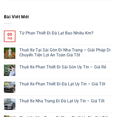
Bài Viết Mới
Từ Phan Thiết Đi Đà Lạt Bao Nhiêu Km?
09
Th5
Không
có
bình
luận
Thuê Xe Tại Sài Gòn Đi Nha Trang – Giải Pháp Di
ở
Chuyển Tiện Lợi An Toàn Giá Tốt
Từ
Phan
Không
Thiết
có
Đi
Thuê Xe Phan Thiết Đi Sài Gòn Uy Tín – Giá Rẻ
bình
Đà
luận
Lạt
Không
ở
Bao
có
Thuê
Nhiêu
bình
Xe
Km?
luận
Thuê Xe Phan Thiết Đi Đà Lạt Uy Tín – Giá Tốt
Tại
ở
Sài
Thuê
Không
Gòn
Xe
có
Đi
Phan
bình
Nha
Thiết
luận
Thuê Xe Nha Trang Đi Đà Lạt Uy Tín – Giá Tốt
Trang
Đi
ở
–
Sài
Thuê
Không
Giải
Gòn
Xe
có
Pháp
Uy
Phan
bình
Di
Tín
Thiết
luận