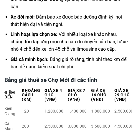
cận.
Xe đời mới:
Đảm bảo xe được bảo dưỡng định kỳ, nội
thất hiện đại và tiện nghi.
Linh hoạt lựa chọn xe:
Với nhiều loại xe khác nhau,
chúng tôi đáp ứng mọi nhu cầu di chuyển của bạn, từ xe
nhỏ 4 chỗ đến xe lớn 45 chỗ và limousine cao cấp.
Giá cả minh bạch:
Bảng giá rõ ràng, tính phí theo km để
bạn dễ dàng kiểm soát chi phí.
Bảng giá thuê xe Chợ Mới đi các tỉnh
KHOẢNG
GIÁ XE 4
GIÁ XE 7
GIÁ XE
GIÁ XE
ĐIỂM
CÁCH
CHỖ
CHỖ
16 CHỖ
29 CHỖ
ĐẾN
(KM)
(VNĐ)
(VNĐ)
(VNĐ)
(VNĐ)
Kiên
120
1.200.000
1.400.000
1.800.000
2.500.00
Giang
Cà
280
2.500.000
3.000.000
3.500.000
4.500.00
Mau