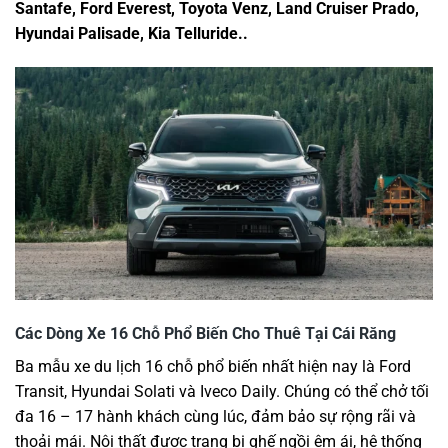
Santafe, Ford Everest, Toyota Venz, Land Cruiser Prado,
Hyundai Palisade, Kia Telluride..
Các Dòng Xe 16 Chỗ Phổ Biến Cho Thuê Tại Cái Răng
Ba mẫu xe du lịch 16 chỗ phổ biến nhất hiện nay là Ford
Transit, Hyundai Solati và Iveco Daily. Chúng có thể chở tối
đa 16 – 17 hành khách cùng lúc, đảm bảo sự rộng rãi và
thoải mái. Nội thất được trang bị ghế ngồi êm ái, hệ thống