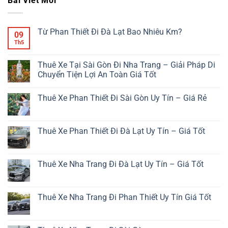
Bài Viết Mới
Từ Phan Thiết Đi Đà Lạt Bao Nhiêu Km?
09
Th5
Không
có
bình
luận
Thuê Xe Tại Sài Gòn Đi Nha Trang – Giải Pháp Di
ở
Chuyển Tiện Lợi An Toàn Giá Tốt
Từ
Phan
Không
Thiết
có
Đi
Thuê Xe Phan Thiết Đi Sài Gòn Uy Tín – Giá Rẻ
bình
Đà
luận
Lạt
Không
ở
Bao
có
Thuê
Nhiêu
bình
Xe
Km?
luận
Thuê Xe Phan Thiết Đi Đà Lạt Uy Tín – Giá Tốt
Tại
ở
Sài
Thuê
Không
Gòn
Xe
có
Đi
Phan
bình
Nha
Thiết
luận
Thuê Xe Nha Trang Đi Đà Lạt Uy Tín – Giá Tốt
Trang
Đi
ở
–
Sài
Thuê
Không
Giải
Gòn
Xe
có
Pháp
Uy
Phan
bình
Di
Tín
Thiết
luận
Thuê Xe Nha Trang Đi Phan Thiết Uy Tín Giá Tốt
Chuyển
–
Đi
ở
Tiện
Giá
Đà
Thuê
Không
Lợi
Rẻ
Lạt
Xe
có
An
Uy
Nha
bình
Toàn
Tín
Trang
luận