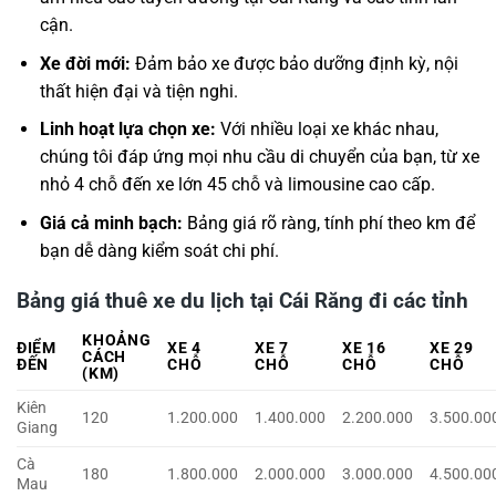
cận.
Xe đời mới:
Đảm bảo xe được bảo dưỡng định kỳ, nội
thất hiện đại và tiện nghi.
Linh hoạt lựa chọn xe:
Với nhiều loại xe khác nhau,
chúng tôi đáp ứng mọi nhu cầu di chuyển của bạn, từ xe
nhỏ 4 chỗ đến xe lớn 45 chỗ và limousine cao cấp.
Giá cả minh bạch:
Bảng giá rõ ràng, tính phí theo km để
bạn dễ dàng kiểm soát chi phí.
Bảng giá thuê xe du lịch tại Cái Răng đi các tỉnh
KHOẢNG
ĐIỂM
XE 4
XE 7
XE 16
XE 29
CÁCH
ĐẾN
CHỖ
CHỖ
CHỖ
CHỖ
(KM)
Kiên
120
1.200.000
1.400.000
2.200.000
3.500.00
Giang
Cà
180
1.800.000
2.000.000
3.000.000
4.500.00
Mau