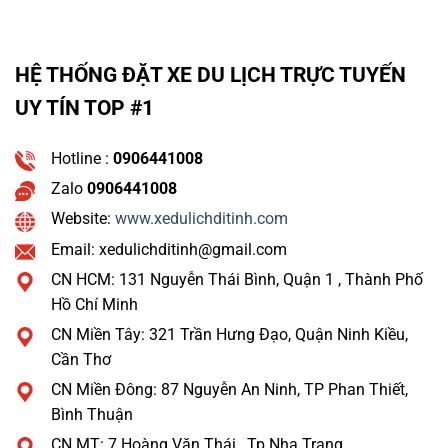
HỆ THỐNG ĐẶT XE DU LỊCH TRỰC TUYẾN
UY TÍN TOP #1
Hotline :
0906441008
Zalo
0906441008
Website:
www.xedulichditinh.com
Email: xedulichditinh@gmail.com
CN HCM: 131 Nguyễn Thái Bình, Quận 1 , Thành Phố
Hồ Chí Minh
CN Miền Tây: 321 Trần Hưng Đạo, Quận Ninh Kiều,
Cần Thơ
CN Miền Đông: 87 Nguyễn An Ninh, TP Phan Thiết,
Bình Thuận
CN MT: 7 Hoàng Văn Thái , Tp Nha Trang