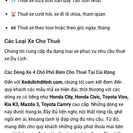
Thuê xe đưa đón sân bay Tân Sơn Nhất
Thuê xe cưới hỏi, xe đi lễ chùa, tham quan
Thuê xe theo tour hoặc theo giờ, ngày, tháng
Các Loại Xe Cho Thuê
Chúng tôi cung cấp đa dạng loại xe phục vụ nhu cầu thuê
xe Du Lịch :
Các Dòng Xe 4 Chỗ Phổ Biến Cho Thuê Tại Cái Răng
Đến với
Xedulichditinh.com
, chúng tôi cam kết đem đến
quý khách các mẫu mã xe hiện đại, thời thượng với các
dòng xe có tiếng như
Honda City, Honda Civic, Toyota Vios,
Kia K3, Mazda 3, Toyota Camry
cao cấp. Những dòng xe
này được trang bị đầy đủ tiện nghi, nội thất rộng rãi, ghế
ngồi êm ái, khoang lành lý đáp ứng đủ nhu cầu. Từ đó,
mang đến cho quý khách những giây phút thoải mái bên