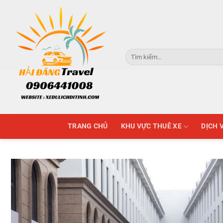
Skip
to
content
Tìm
kiếm:
TRANG CHỦ
KHU VỰC THUÊ XE
DỊCH 