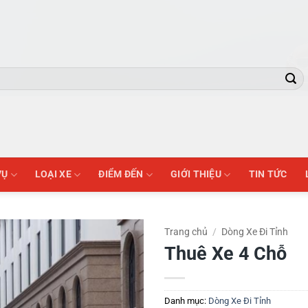
VỤ
LOẠI XE
ĐIỂM ĐẾN
GIỚI THIỆU
TIN TỨC
Trang chủ
/
Dòng Xe Đi Tỉnh
Thuê Xe 4 Chỗ
Danh mục:
Dòng Xe Đi Tỉnh