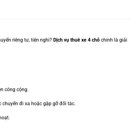
yển riêng tư, tiện nghi?
Dịch vụ thuê xe 4 chỗ
chính là giải
.
ện công cộng.
c chuyến đi xa hoặc gặp gỡ đối tác.
hoạt.