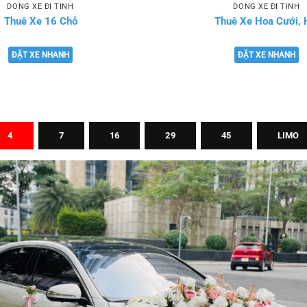
DÒNG XE ĐI TỈNH
DÒNG XE ĐI TỈNH
Thuê Xe 16 Chỗ
Thuê Xe Hoa Cưới, 
ĐẶT XE NHANH
ĐẶT XE NHANH
4
7
16
29
45
LIMO