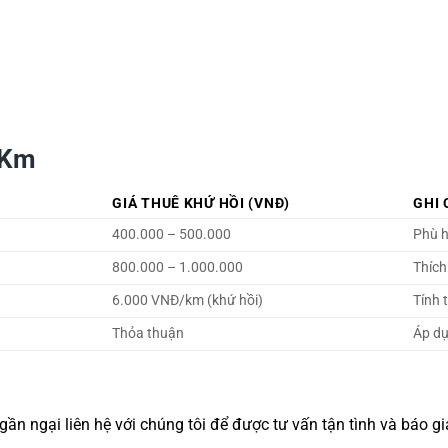
 Km
GIÁ THUÊ KHỨ HỒI (VNĐ)
GHI 
400.000 – 500.000
Phù h
800.000 – 1.000.000
Thích
6.000 VNĐ/km (khứ hồi)
Tính 
Thỏa thuận
Áp dụ
gần ngại liên hệ với chúng tôi để được tư vấn tận tình và báo g