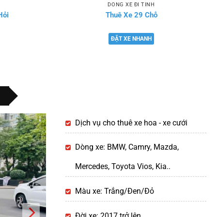
DÒNG XE ĐI TỈNH
Hỏi
Thuê Xe 29 Chỗ
ĐẶT XE NHANH
Dịch vụ cho thuê xe hoa - xe cưới
Dòng xe: BMW, Camry, Mazda,
Mercedes, Toyota Vios, Kia..
Màu xe: Trắng/Đen/Đỏ
Đời xe: 2017 trở lên