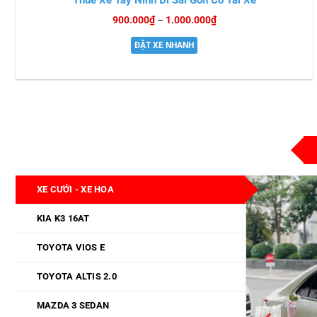
Thuê Xe Tây Ninh Đi Sài Gòn Có Tài Xế
Khoảng
900.000
₫
–
1.000.000
₫
giá:
từ
ĐẶT XE NHANH
900.000₫
đến
1.000.000₫
XE CƯỚI - XE HOA
KIA K3 16AT
TOYOTA VIOS E
TOYOTA ALTIS 2.0
MAZDA 3 SEDAN