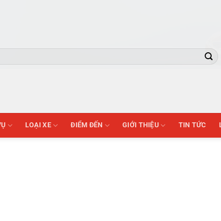
VỤ
LOẠI XE
ĐIỂM ĐẾN
GIỚI THIỆU
TIN TỨC