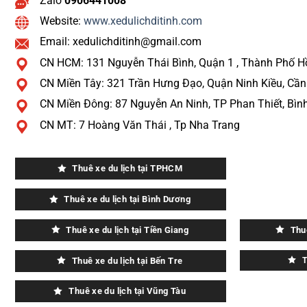
Zalo
0906441008
Website:
www.xedulichditinh.com
Email: xedulichditinh@gmail.com
CN HCM: 131 Nguyễn Thái Bình, Quận 1 , Thành Phố H
CN Miền Tây: 321 Trần Hưng Đạo, Quận Ninh Kiều, Cầ
CN Miền Đông: 87 Nguyễn An Ninh, TP Phan Thiết, Bìn
CN MT: 7 Hoàng Văn Thái , Tp Nha Trang
Thuê xe du lịch tại TPHCM
Thuê xe du lịch tại Bình Dương
Thuê xe du lịch tại Tiền Giang
Thu
Thuê xe du lịch tại Bến Tre
T
Thuê xe du lịch tại Vũng Tàu