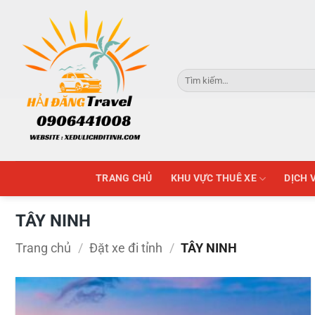
Skip
to
content
Tìm
kiếm:
TRANG CHỦ
KHU VỰC THUÊ XE
DỊCH 
TÂY NINH
Trang chủ
/
Đặt xe đi tỉnh
/
TÂY NINH