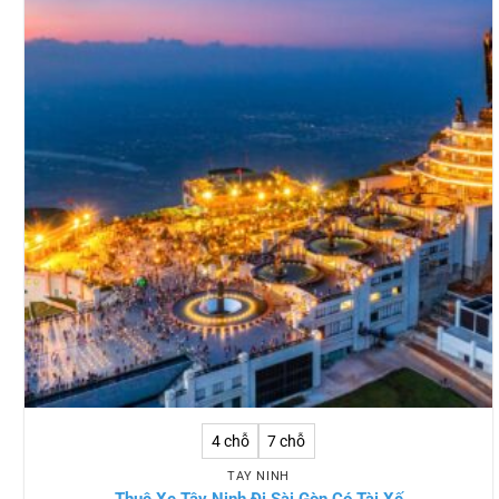
4 chỗ
7 chỗ
TÂY NINH