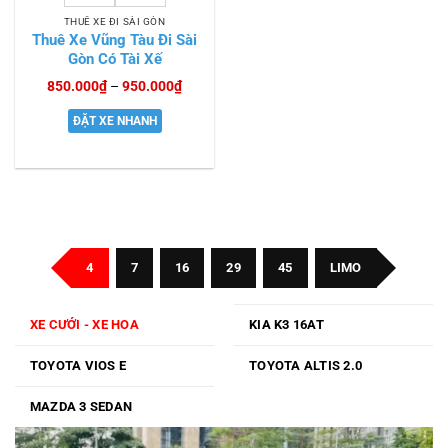
THUÊ XE ĐI SÀI GÒN
Thuê Xe Vũng Tàu Đi Sài
Gòn Có Tài Xế
Khoảng
850.000
₫
–
950.000
₫
giá:
từ
ĐẶT XE NHANH
850.000₫
đến
950.000₫
4
7
16
29
45
LIMO
XE CƯỚI - XE HOA
KIA K3 16AT
TOYOTA VIOS E
TOYOTA ALTIS 2.0
MAZDA 3 SEDAN