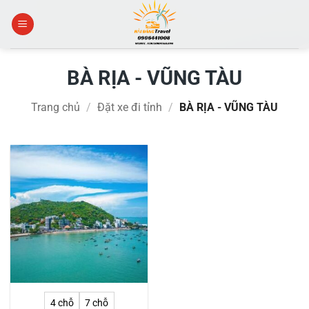
Skip
to
content
BÀ RỊA - VŨNG TÀU
Trang chủ
/
Đặt xe đi tỉnh
/
BÀ RỊA - VŨNG TÀU
4 chỗ
7 chỗ